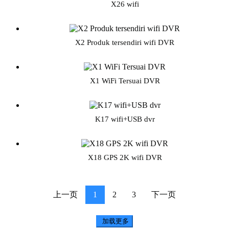
X26 wifi
X2 Produk tersendiri wifi DVR
X1 WiFi Tersuai DVR
K17 wifi+USB dvr
X18 GPS 2K wifi DVR
上一页
1
2
3
下一页
加载更多