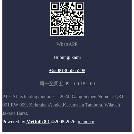
WhatsAPP
Hubungi kami
+62081366665598
周一至周五 09：00-18：00
PT GSJ technology indonesia 2024
Gang Semen Nomor 21,RT
001 RW 009, KelurahanAngke,Kecamatan Tambora, Wilayah
Jakarta Barat.
Powered by
MetInfo 8.1
©2008-2026
mituo.cn