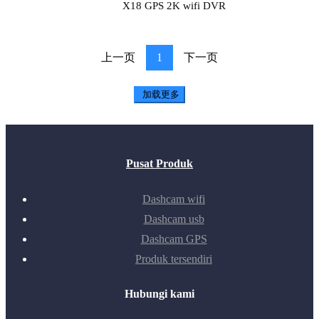
X18 GPS 2K wifi DVR
上一页
1
下一页
加载更多
Pusat Produk
Dashcam wifi
Dashcam usb
Dashcam GPS
Produk tersendiri
Hubungi kami