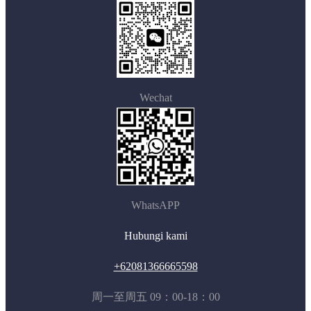
Wechat
WhatsAPP
Hubungi kami
+62081366665598
周一至周五 09：00-18：00