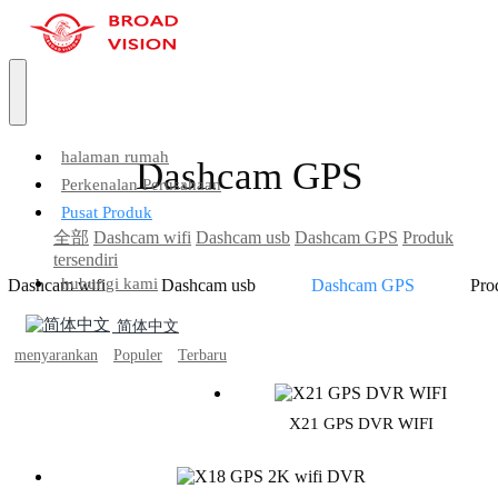
halaman rumah
Dashcam GPS
Perkenalan Perusahaan
Pusat Produk
全部
Dashcam wifi
Dashcam usb
Dashcam GPS
Produk
tersendiri
hubungi kami
Dashcam wifi
Dashcam usb
Dashcam GPS
Pro
简体中文
menyarankan
Populer
Terbaru
X21 GPS DVR WIFI