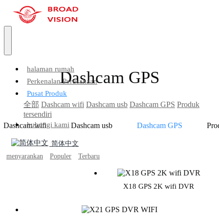
halaman rumah
Dashcam GPS
Perkenalan Perusahaan
Pusat Produk
全部
Dashcam wifi
Dashcam usb
Dashcam GPS
Produk
tersendiri
hubungi kami
Dashcam wifi
Dashcam usb
Dashcam GPS
Pro
简体中文
menyarankan
Populer
Terbaru
X18 GPS 2K wifi DVR