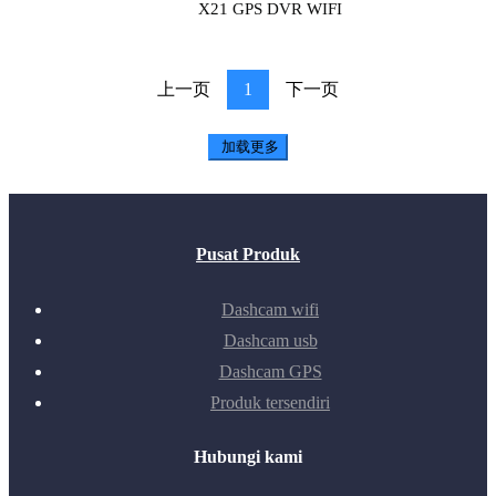
X21 GPS DVR WIFI
上一页
1
下一页
加载更多
Pusat Produk
Dashcam wifi
Dashcam usb
Dashcam GPS
Produk tersendiri
Hubungi kami