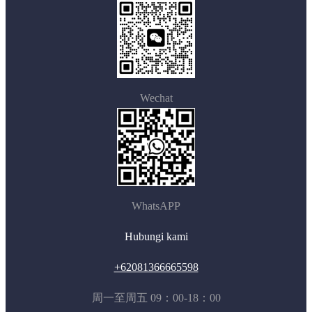
Wechat
WhatsAPP
Hubungi kami
+62081366665598
周一至周五 09：00-18：00